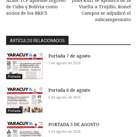
ALBA-TCP aplaude ingreso
Juan Ruiz se apodera de la
de Cuba y Bolivia como
Vuelta a Trujillo, Ronel
socios de los BRICS
Campos se adjudicó el
subcampeonato
ARTÍCULOS RELACIONADOS
Portada 7 de agosto
7 de agosto de 2026
Portada
Portada 6 de agosto
6 de agosto de 2026
Portada
PORTADA 5 DE AGOSTO
5 de agosto de 2026