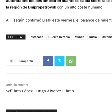
autoridades locales ampliaron cuanto se sabía sobre las 
la región de Dnipropetrovsk
con un alto coste humano.
Allí, según confirmó Lisak este viernes, el balance de mue
ETIQUETAS
Destacado
Guerra Ucrania
Mundo
Rusia
Ucrani
Compartir
Artículo anterior
William López…Hugo Álvarez Pifano