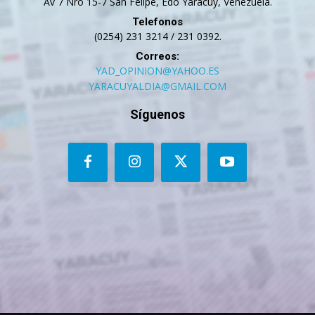
Av 7 Nro 15-7 San Felipe, Edo Yaracuy, Venezuela.
Telefonos
(0254) 231 3214 / 231 0392.
Correos:
YAD_OPINION@YAHOO.ES
YARACUYALDIA@GMAIL.COM
Síguenos