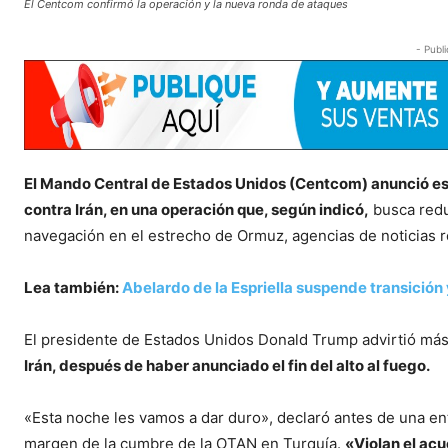
El Centcom confirmó la operación y la nueva ronda de ataques
- Publi
El Mando Central de Estados Unidos (Centcom) anunció est
contra Irán, en una operación que, según indicó,
busca redu
navegación en el estrecho de Ormuz, agencias de noticias r
Lea también:
Abelardo de la Espriella suspende transición
El presidente de Estados Unidos Donald Trump advirtió má
Irán, después de haber anunciado el fin del alto al fuego.
«Esta noche les vamos a dar duro», declaró antes de una ent
margen de la cumbre de la OTAN en Turquía.
«Violan el ac