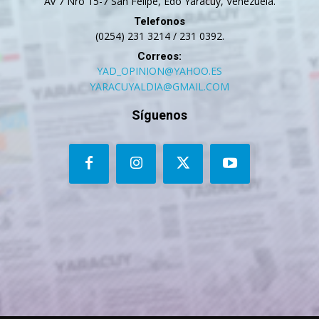
Av 7 Nro 15-7 San Felipe, Edo Yaracuy, Venezuela.
Telefonos
(0254) 231 3214 / 231 0392.
Correos:
YAD_OPINION@YAHOO.ES
YARACUYALDIA@GMAIL.COM
Síguenos