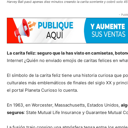
Harvey Ball pasó apenas diez minutos creando la carita sonriente y cobró solo 45
- Publi
La carita feliz: seguro que la has visto en camisetas, boton
Internet ¿Quién no enviado emojis de caritas felices en wh
El símbolo de la carita feliz tiene una historia curiosa que 
culturales más emblemáticos de finales del siglo XX y princi
el portal Planeta Curioso lo cuenta.
En 1963, en Worcester, Massachusetts, Estados Unidos,
alg
seguros
: State Mutual Life Insurance y Guarantee Mutual 
La fusión trajo consigo una atmósfera tensa entre los empl