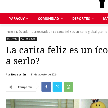
YARACUY
COMUNIDAD
DEPORTES
MÁ
Inicio
Más Vida
Curiosidades
La carita feliz es un ícono global, ¿cómo 
Más Vida
Curiosidades
La carita feliz es un í
a serlo?
Por
Redacción
11 de agosto de 2024
Compartir