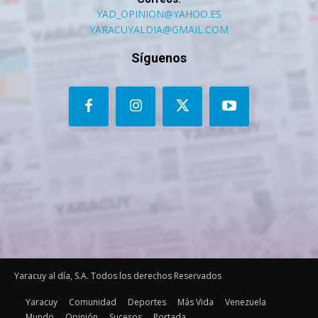
YAD_OPINION@YAHOO.ES
YARACUYALDIA@GMAIL.COM
Síguenos
Yaracuy al día, S.A. Todos los derechos Reservados
Yaracuy
Comunidad
Deportes
Más Vida
Venezuela
Mundo
Opinión
Sucesos
Portada