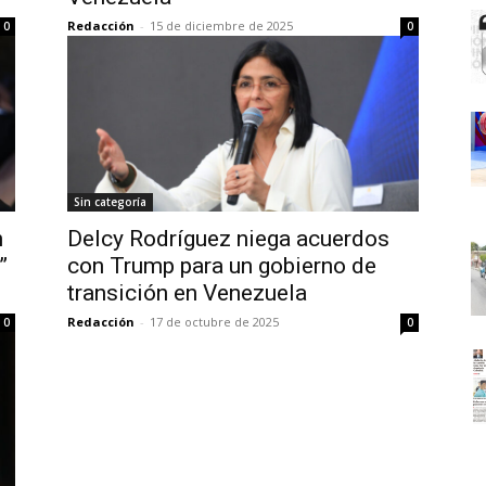
Redacción
-
15 de diciembre de 2025
0
0
Sin categoría
n
Delcy Rodríguez niega acuerdos
”
con Trump para un gobierno de
transición en Venezuela
Redacción
-
17 de octubre de 2025
0
0