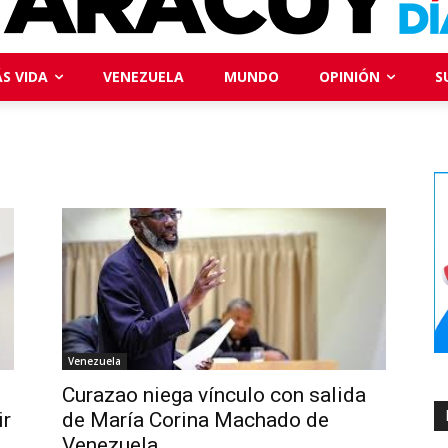
S VIDA
VENEZUELA
MUNDO
OPINIÓN
S
Venezuela
Curazao niega vínculo con salida
ir
de María Corina Machado de
Venezuela