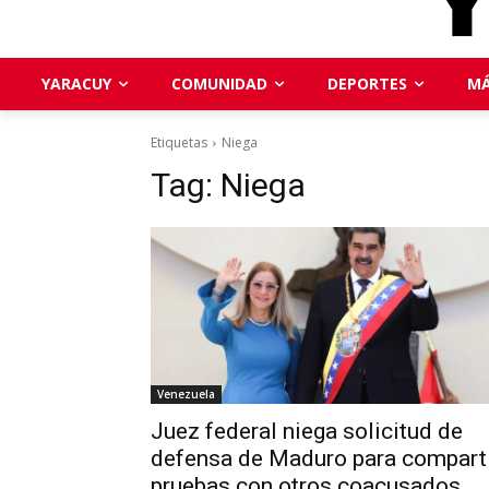
YARACUY
COMUNIDAD
DEPORTES
MÁ
Etiquetas
Niega
Tag:
Niega
Venezuela
Juez federal niega solicitud de
defensa de Maduro para compart
pruebas con otros coacusados