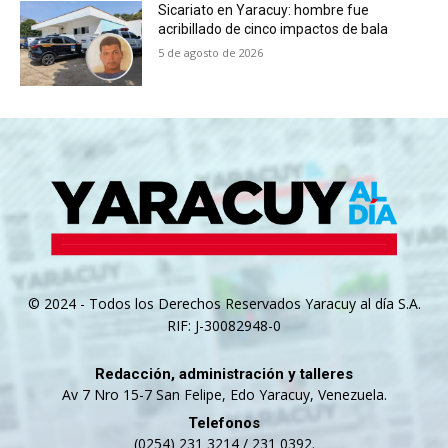
Sicariato en Yaracuy: hombre fue
acribillado de cinco impactos de bala
5 de agosto de 2026
© 2024 - Todos los Derechos Reservados Yaracuy al día S.A.
RIF: J-30082948-0
Redacción, administración y talleres
Av 7 Nro 15-7 San Felipe, Edo Yaracuy, Venezuela.
Telefonos
(0254) 231 3214 / 231 0392.