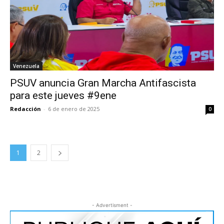
Venezuela
PSUV anuncia Gran Marcha Antifascista
para este jueves #9ene
Redacción
-
6 de enero de 2025
0
1
2
- Advertisment -