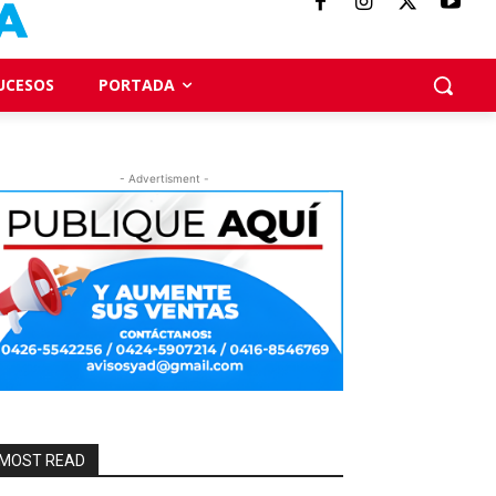
UCESOS
PORTADA
- Advertisment -
MOST READ