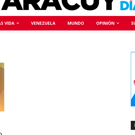
S VIDA
VENEZUELA
MUNDO
OPINIÓN
S
o