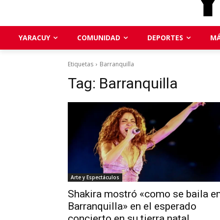
YARACUY
COMUNIDAD
DEPORTES
MÁ
Etiquetas
Barranquilla
Tag:
Barranquilla
Arte y Espectáculos
Shakira mostró «como se baila e
Barranquilla» en el esperado
concierto en su tierra natal