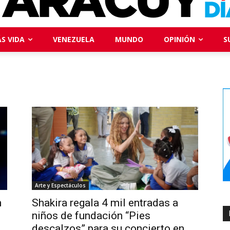
S VIDA
VENEZUELA
MUNDO
OPINIÓN
S
Arte y Espectáculos
n
Shakira regala 4 mil entradas a
niños de fundación “Pies
descalzos” para su concierto en