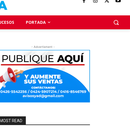
UCESOS
PORTADA
- Advertisment -
MOST READ