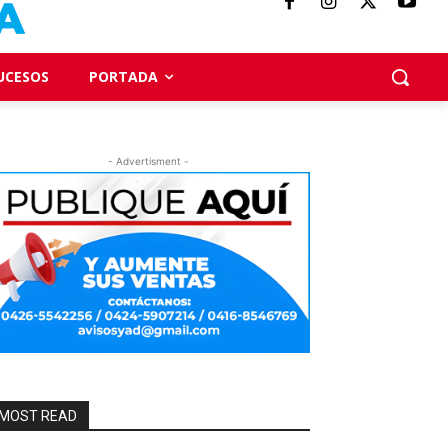
UCESOS
PORTADA
- Advertisment -
MOST READ