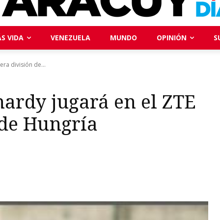
S VIDA
VENEZUELA
MUNDO
OPINIÓN
S
ra división de...
ardy jugará en el ZTE
 de Hungría