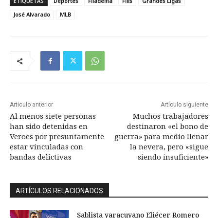
ETIQUETAS
Deportes
Filadelfia
Filis
Grandes Ligas
José Alvarado
MLB
Artículo anterior
Artículo siguiente
Al menos siete personas
Muchos trabajadores
han sido detenidas en
destinaron «el bono de
Veroes por presuntamente
guerra» para medio llenar
estar vinculadas con
la nevera, pero «sigue
bandas delictivas
siendo insuficiente»
ARTÍCULOS RELACIONADOS
Sablista yaracuyano Eliécer Romero