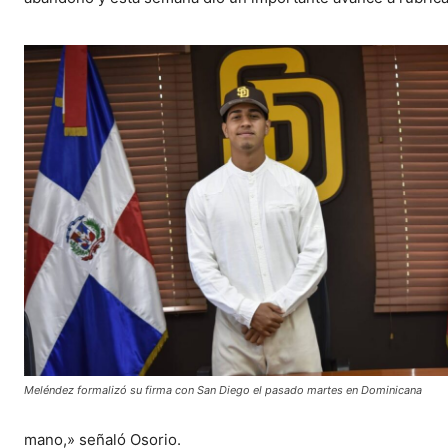
Meléndez formalizó su firma con San Diego el pasado martes en Dominicana
mano,» señaló Osorio.