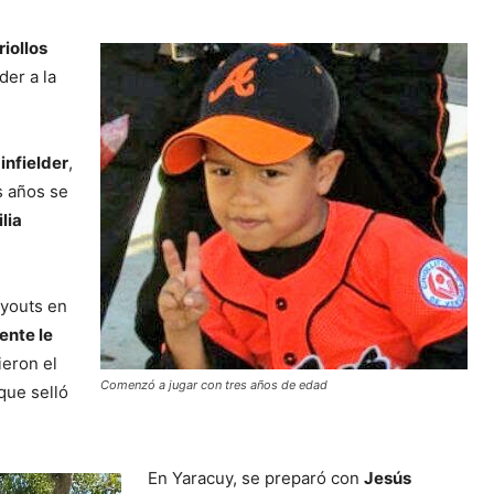
iollos
er a la
infielder
,
s años se
lia
ryouts en
ente le
vieron el
Comenzó a jugar con tres años de edad
 que selló
En Yaracuy, se preparó con
Jesús