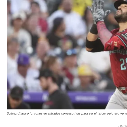
Suárez disparó jonrones en entradas consecutivas para ser el tercer pelotero ven
- Publi