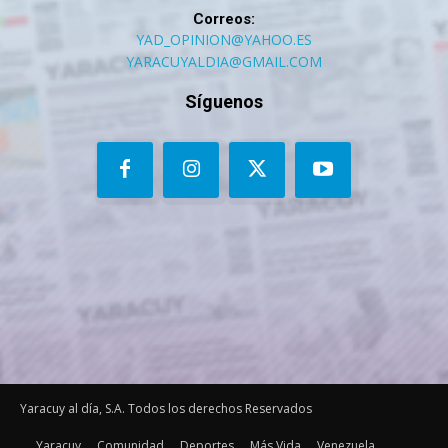
Correos:
YAD_OPINION@YAHOO.ES
YARACUYALDIA@GMAIL.COM
Síguenos
Yaracuy al día, S.A. Todos los derechos Reservados
Yaracuy
Comunidad
Deportes
Más Vida
Venezuela