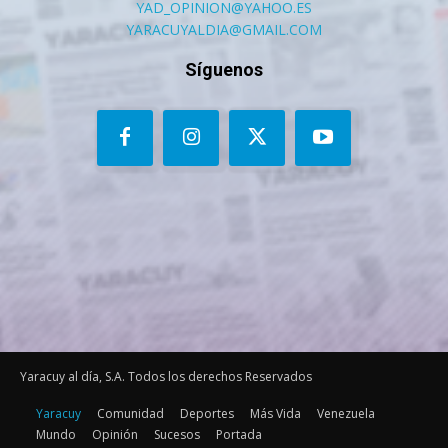
YAD_OPINION@YAHOO.ES
YARACUYALDIA@GMAIL.COM
Síguenos
Yaracuy al día, S.A. Todos los derechos Reservados
Yaracuy
Comunidad
Deportes
Más Vida
Venezuela
Mundo
Opinión
Sucesos
Portada