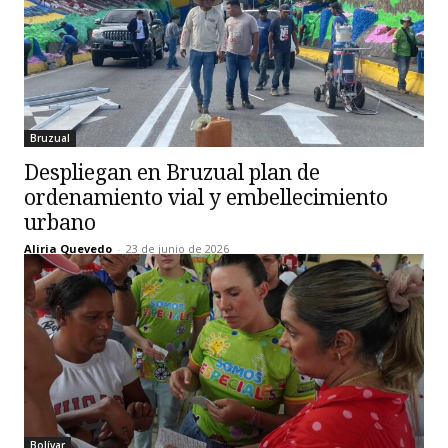
Bruzual
Despliegan en Bruzual plan de
ordenamiento vial y embellecimiento
urbano
Aliria Quevedo
-
23 de junio de 2026
Bolívar