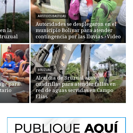
ARÍSTIDES BASTIDAS
Autoridades se desplegaron en el
en la
municipio Bolívar para atender
Bruzual
contingencia por las lluvias +Video
BRUZUAL
Alcaldía de Bruzual activó
nge para
cuadrillas para atender fallas en
tario
red de aguas servidas en Campo
Elías